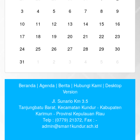
3
4
5
6
7
8
9
10
11
12
13
14
15
16
17
18
19
20
21
22
23
24
25
26
27
28
29
30
31
1
2
3
4
5
6
Beranda
|
Agenda
|
Berita
|
Hubungi Kami
|
Desktop
Version
Jl. Sunario Km 3.5
Tanjungbatu Barat, Kecamatan Kundur - Kabupaten
Karimun - Provinsi Kepulauan Riau
Telp : (0779) 21372, Fax : -
admin@sman1kundur.sch.id